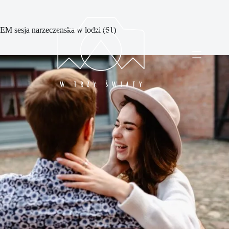
Przejdź
do
treści
EM sesja narzeczenska w lodzi (61)