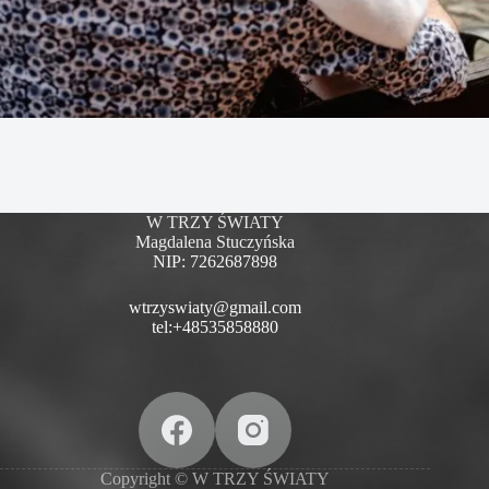
W TRZY ŚWIATY
Magdalena Stuczyńska
NIP: 7262687898
wtrzyswiaty@gmail.com
tel:+48535858880
Copyright © W TRZY ŚWIATY